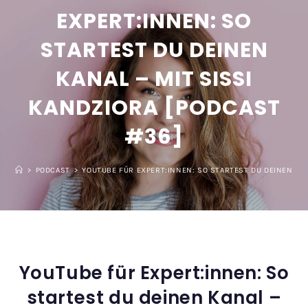
EXPERT:INNEN: SO
STARTEST DU DEINEN
KANAL – MIT SISSI
KANDZIORA [PODCAST
#36]
>
PODCAST
>
YOUTUBE FÜR EXPERT:INNEN: SO STARTEST DU DEINEN KAN
YouTube für Expert:innen: So
startest du deinen Kanal –