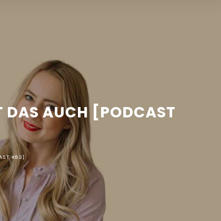
ST DAS AUCH [PODCAST
AST #83]