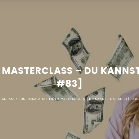
R MASTERCLASS – DU KANN
#83]
STAGRAM
>
10K UMSATZ MIT EINER MASTERCLASS – DU KANNST DAS AUCH [PODC